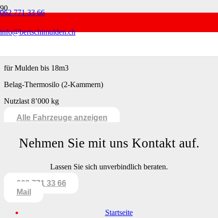
062 771 33 66
2Achs-Welakifahrzeug
info@bertschimulden.ch
für Mulden bis 18m3
Belag-Thermosilo (2-Kammern)
Nutzlast 8’000 kg
Alle Fahrzeuge anzeigen
Nehmen Sie mit uns Kontakt auf.
Lassen Sie sich unverbindlich beraten.
062 771 33 66
Mail
Startseite