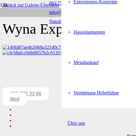
Entsorgungs-Konzepte
062 771 33 66
Zurück zur Galerie-Übersicht
info@bertschimulden.ch
Feedback geben
Standorte & Öffnungszeiten
Wyna Expo
Haus­räumungen
Metall­ankauf
Vermietung Hebebühne
062 771 33 66
Mail
Über uns