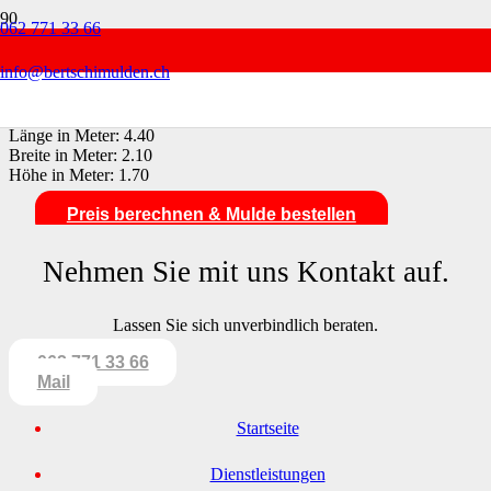
062 771 33 66
12 m³ Deckelmulde Jumbo
info@bertschimulden.ch
Volumen in m³:
12
Länge in Meter:
4.40
Breite in Meter:
2.10
Höhe in Meter:
1.70
Preis berechnen & Mulde bestellen
Nehmen Sie mit uns Kontakt auf.
Lassen Sie sich unverbindlich beraten.
062 771 33 66
Mail
Startseite
Dienst­leistungen